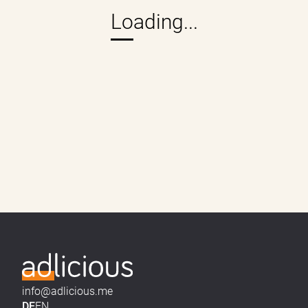
info@adlicious.me
DE
EN