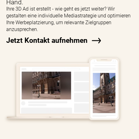
Hand.
Ihre 3D Ad ist erstellt - wie geht es jetzt weiter? Wir
gestalten eine individuelle Mediastrategie und optimieren
Ihre Werbeplatzierung, um relevante Zielgruppen
anzusprechen.
Jetzt Kontakt aufnehmen
Video,
das
ein
Fake-
Out-
of-
Home-
Video
zeigt,
das
gleichzeitig
auf
einem