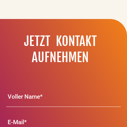
Laptop
und
einem
Smartphone
abgespielt
wird.
JETZT KONTAKT
AUFNEHMEN