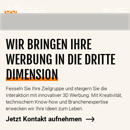
Video
mit
DE
EN
Beispielen
unserer
computergenerierten
3D-
WIR BRINGEN IHRE
Bildbearbeitung
(CGI)
für
WERBUNG IN DIE DRITTE
Brooks,
Gabor,
DIMENSION
t:
von
tetesept
Fesseln Sie Ihre Zielgruppe und steigern Sie die
und
Interaktion mit innovativer 3D Werbung. Mit Kreativität,
Similasan.
technischem Know-how und Branchenexpertise
Zeigt
erwecken wir Ihre Ideen zum Leben.
auch
ein
Jetzt Kontakt aufnehmen
Beispiel