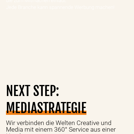
die zum Mitmachen einlädt.
Sc
Jede Branche kann spannende Werbung machen!
ka
NEXT STEP:
MEDIASTRATEGIE
Wir verbinden die Welten Creative und
Media mit einem 360° Service aus einer