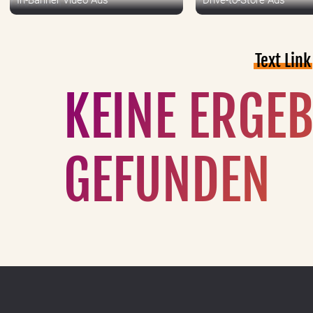
In-Banner Video Ads
Drive-to-Store Ads
Text Link
KEINE ERGE
GEFUNDEN