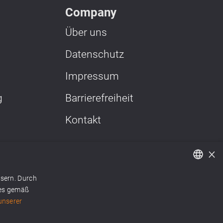
Company
Über uns
Datenschutz
Impressum
g
Barrierefreiheit
Kontakt
×
s
en im
ssern. Durch
German
ies gemäß
unserer
English