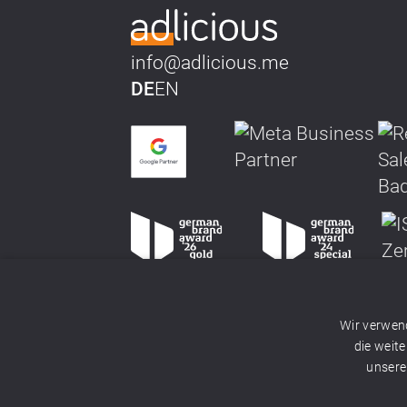
info@adlicious.me
DE
EN
Wir verwend
die weit
unsere