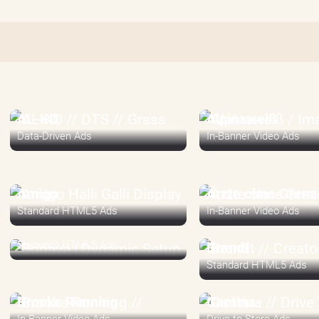
AL-KO
Alpinaweiß
Data-Driven Ads
In-Banner Video Ads
Amigo
Ärzte ohne Grenz
Standard HTML5 Ads
In-Banner Video Ads
Bonava
Standard HTML5 Ads
Brandt
Standard HTML5 Ads
Brooks Running
Caotina