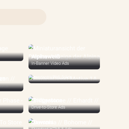
Alpinaweiß
In-Banner Video Ads
BavariaDirekt
Standard HTML5 Ads
en
Bridgestone
Drive-to-Store Ads
Dawonia