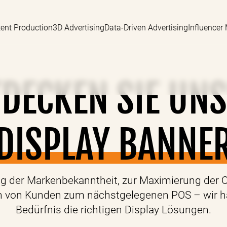
ent Production
3D Advertising
Data-Driven Advertising
Influencer
DECKEN SIE UN
DISPLAY BANNE
ng der Markenbekanntheit, zur Maximierung der 
n von Kunden zum nächstgelegenen POS – wir h
Bedürfnis die richtigen Display Lösungen.