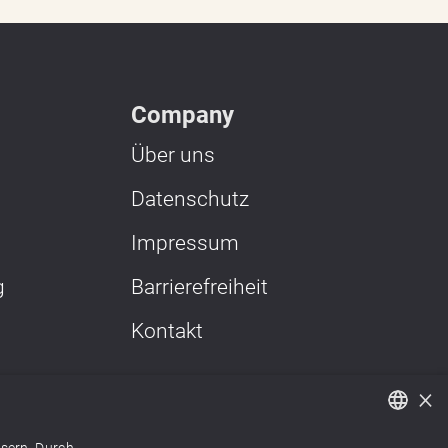
Company
Über uns
Datenschutz
Impressum
g
Barrierefreiheit
Kontakt
×
s
en im