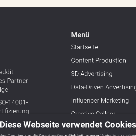
Menü
Startseite
Content Produktion
3D Advertising
Data-Driven Advertisin
Influencer Marketing
Creative Gallery
Diese Webseite verwendet Cookie
Weitere Media Lösung
Überblick