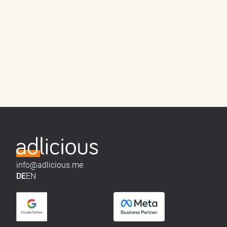
info@adlicious.me
DE
EN